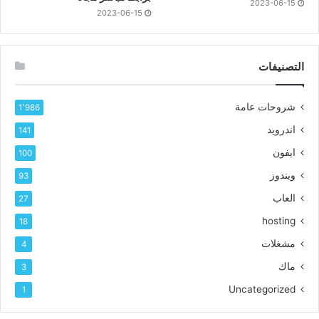
2023-06-15
2023-06-15
التصنيفات
شروحات عامة
1٬986
اندرويد
141
ايفون
100
ويندوز
93
العاب
27
hosting
18
مشغلات
4
ماك
3
Uncategorized
1