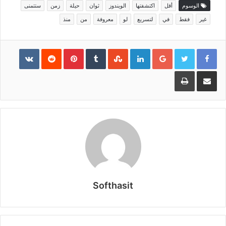
الوسوم
أقل
اكتشفتها
الويندوز
ثوان
حيلة
زمن
ستتمنى
غير
فقط
في
لتسريع
لو
معروفة
من
منذ
Pinterest
LinkedIn
Google+
مشاركة عبر البريد
طباعة
Softhasit